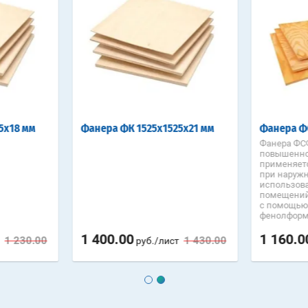
5х18 мм
Фанера ФК 1525х1525х21 мм
Фанера Ф
Фанера ФС
повышенно
применяет
при наружн
использова
помещений
с помощью
фенолформ
1 400.00
1 160.0
1 230.00
1 430.00
руб./лист