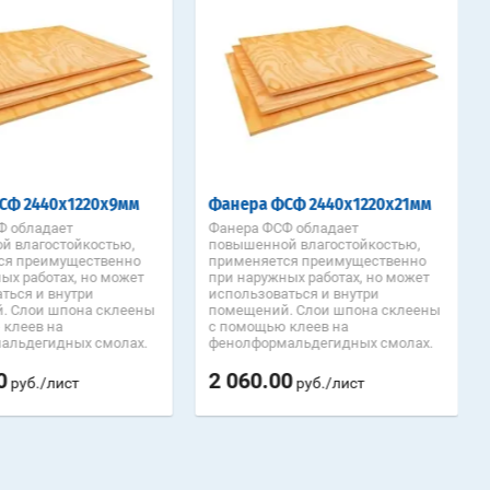
СФ 2440х1220х9мм
Фанера ФСФ 2440х1220х21мм
Ф обладает
Фанера ФСФ обладает
й влагостойкостью,
повышенной влагостойкостью,
ся преимущественно
применяется преимущественно
ых работах, но может
при наружных работах, но может
ться и внутри
использоваться и внутри
. Слои шпона склеены
помещений. Слои шпона склеены
 клеев на
с помощью клеев на
альдегидных смолах.
фенолформальдегидных смолах.
0
2 060.00
руб./лист
руб./лист